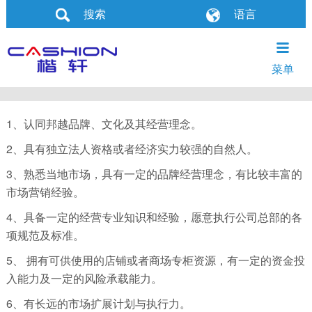
搜索
语言
品牌介绍
产品介绍
合作招商
技术研发
产品动态
联系我们
公司简介
智能打印机
合作条件
智能技术研发方向
公司动态
菜单
企业文化
热敏打印机
合作优势
智能技术研发专利成果
产品动态
1、认同邦越品牌、文化及其经营理念。
社会公益
条码打印机
合作须知
产品说明
2、具有独立法人资格或者经济实力较强的自然人。
3、熟悉当地市场，具有一定的品牌经营理念，有比较丰富的
数据采集终端
招商流程
智能问答
市场营销经验。
扫描枪
4、具备一定的经营专业知识和经验，愿意执行公司总部的各
项规范及标准。
5、 拥有可供使用的店铺或者商场专柜资源，有一定的资金投
入能力及一定的风险承载能力。
6、有长远的市场扩展计划与执行力。