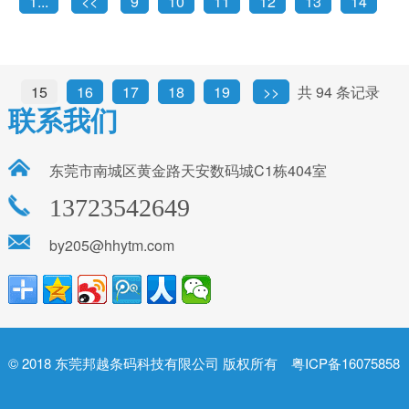
1...
<<
9
10
11
12
13
14
15
16
17
18
19
>>
共 94 条记录
联系我们
东莞市南城区黄金路天安数码城C1栋404室
13723542649
by205@hhytm.com
© 2018
东莞邦越条码科技有限公司
版权所有
粤ICP备16075858