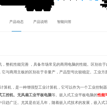
产品动态
产品说明
智能问答
工业4.0
智能技术,
工业4.0
MES系统
机，整机性能完善 ，具备市场常见的商用电脑的性能。区别在于
智能水洗标
CA系列加
工业数据采
智能电子看
，它与商用主板的区别在于非量产，产品型号比较稳定。工业方
电子看板,
工业级安卓
CASHI
智能采集终
。
计算机，是一种增强型工业计算机，它可以作为一个工业控制器
智能打印机
智能数据采
东莞龙楷智
智能条码打
式工控机、无风扇工业平板电脑
等。嵌入式工业平板电脑的
性能
中日趋广泛。尤其是在近几年，随着嵌入式技术的发展，嵌入式
东莞龙楷智
工业数据采
电子看板_
CASHI