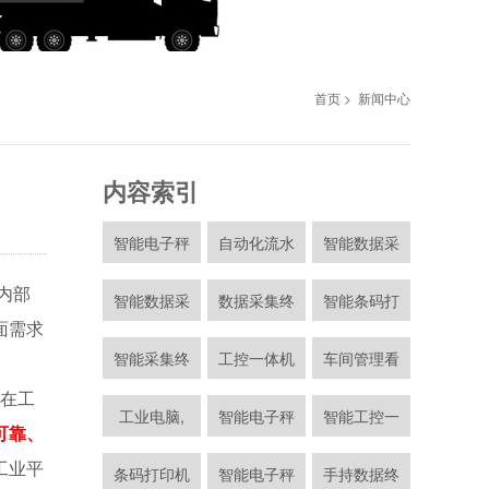
首页
>
新闻中心
内容索引
电子看板方
智能电子秤
自动化流水
智能数据采
ca-90
内部
智能条码打
智能数据采
数据采集终
智能条码打
智能工控
面需求
手持数据采
智能采集终
工控一体机
车间管理看
放假通
在工
条码打印机
工业电脑,
智能电子秤
智能工控一
智能打印
可靠、
工业平
生产车间电
条码打印机
智能电子秤
手持数据终
工业数据