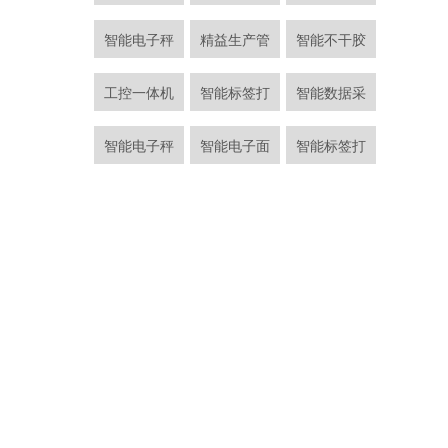
智能采集终
智能电子秤
精益生产管
智能不干胶
工控一体
车间管理看
工控一体机
智能标签打
智能数据采
工业智能
智能工控机
智能电子秤
智能电子面
智能标签打
工业平板