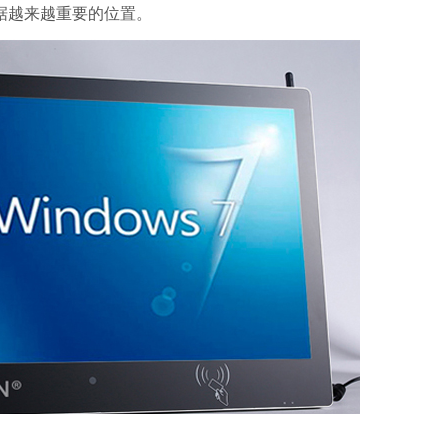
据越来越重要的位置。
加入龙楷东
工业4.0
cashi
智能电脑_
龙楷智能
打印头
MES系统
智能采集器
智能技术研
浅谈工业4
MES系统
智能采集终