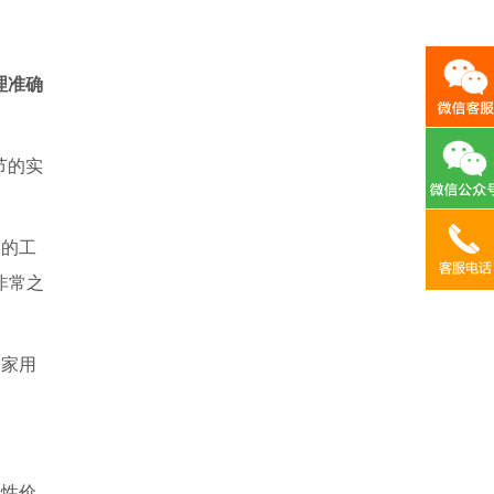
理准确
节的实
人的工
非常之
、家用
品性价